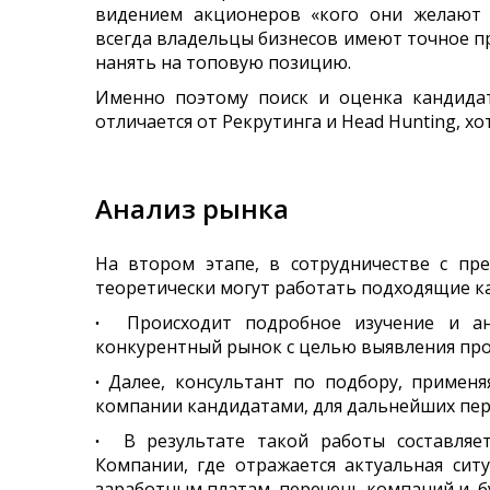
видением акционеров «кого они желают 
всегда владельцы бизнесов имеют точное пр
нанять на топовую позицию.
Именно поэтому поиск и оценка кандида
отличается от Рекрутинга и Head Hunting, х
Анализ рынка
На втором этапе, в сотрудничестве с пр
теоретически могут работать подходящие ка
∙
Происходит подробное изучение и ана
конкурентный рынок с целью выявления про
∙
Далее, консультант по подбору, примен
компании кандидатами, для дальнейших пер
∙
В результате такой работы составляетс
Компании, где отражается актуальная сит
заработным платам, перечень компаний и, 