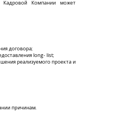
ар Кадровой Компании может
ния договора;
оставления long- list;
ршения реализуемого проекта и
ании причинам.