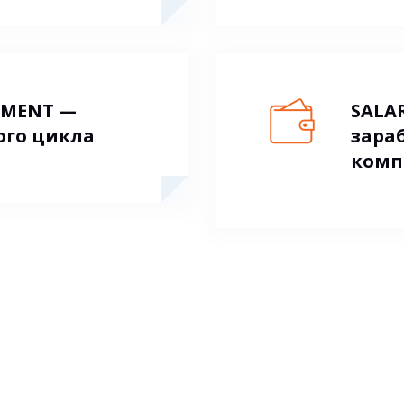
TMENT —
SALA
ого цикла
зара
комп