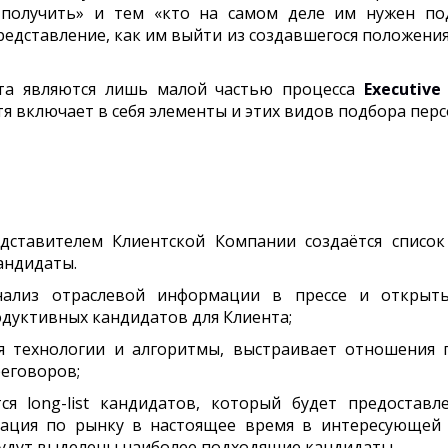
получить» и тем «кто на самом деле им нужен под
едставление, как им выйти из создавшегося положения 
та являются лишь малой частью процесса
Executive
отя включает в себя элементы и этих видов подбора перс
едставителем Клиентской Компании создаётся списо
ндидаты.­
лиз отраслевой информации в прессе и открытых
дуктивных кандидатов для Клиента;
яя технологии и алгоритмы, выстраивает отношения
еговоров;
я long-list кандидатов, который будет предоставл
уация по рынку в настоящее время в интересующей е
будут выделены наиболее подходящие кандидаты.