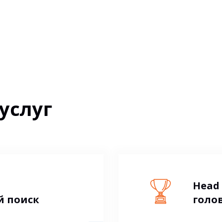
услуг
Head 
 поиск
голо