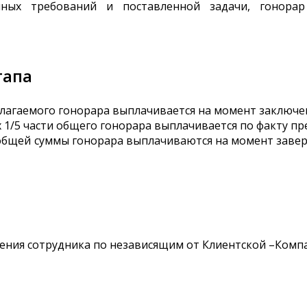
нных требований и поставленной задачи, гонор
тапа
полагаемого гонорара выплачивается на момент заключе
1/5 части общего гонорара выплачивается по факту пред
от общей суммы гонорара выплачиваются на момент заве
ьнения сотрудника по независящим от Клиентской –Комп