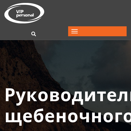
Руководител
щебеночног