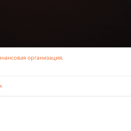
инансовая организация,
и