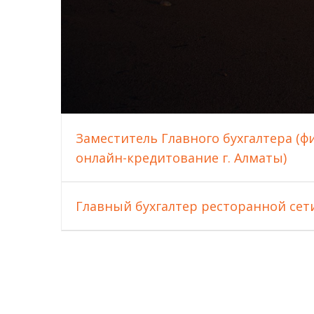
Заместитель Главного бухгалтера (ф
онлайн-кредитование г. Алматы)
Главный бухгалтер ресторанной сет