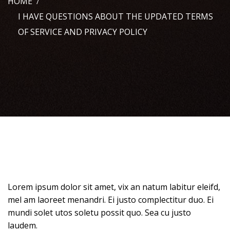
HOME
I HAVE QUESTIONS ABOUT THE UPDATED TERMS
OF SERVICE AND PRIVACY POLICY
Lorem ipsum dolor sit amet, vix an natum labitur eleifd,
mel am laoreet menandri. Ei justo complectitur duo. Ei
mundi solet utos soletu possit quo. Sea cu justo
laudem.